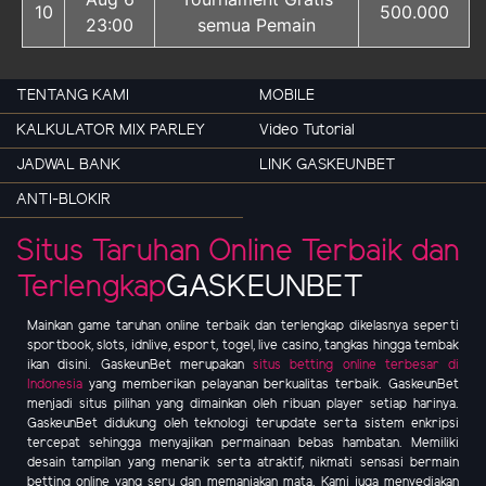
10
500.000
23:00
semua Pemain
TENTANG KAMI
MOBILE
KALKULATOR MIX PARLEY
Video Tutorial
JADWAL BANK
LINK GASKEUNBET
ANTI-BLOKIR
Situs Taruhan Online Terbaik dan
Terlengkap
GASKEUNBET
Mainkan game taruhan online terbaik dan terlengkap dikelasnya seperti
sportbook, slots, idnlive, esport, togel, live casino, tangkas hingga tembak
ikan disini. GaskeunBet merupakan
situs betting online terbesar di
Indonesia
yang memberikan pelayanan berkualitas terbaik. GaskeunBet
menjadi situs pilihan yang dimainkan oleh ribuan player setiap harinya.
GaskeunBet didukung oleh teknologi terupdate serta sistem enkripsi
tercepat sehingga menyajikan permainaan bebas hambatan. Memiliki
desain tampilan yang menarik serta atraktif, nikmati sensasi bermain
betting online yang seru dan memanjakan mata. Kami juga menyediakan