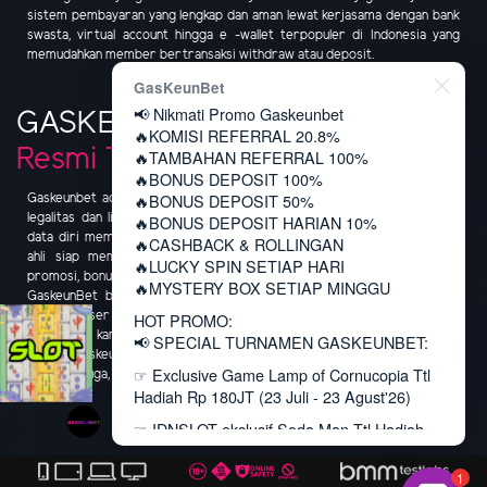
sistem pembayaran yang lengkap dan aman lewat kerjasama dengan bank
swasta, virtual account hingga e -wallet terpopuler di Indonesia yang
memudahkan member bertransaksi withdraw atau deposit.
GasKeunBet
📢 Nikmati Promo Gaskeunbet
GASKEUNBET
Betting Online
🔥KOMISI REFERRAL 20.8%
Resmi Terpercaya
🔥TAMBAHAN REFERRAL 100%
🔥BONUS DEPOSIT 100%
🔥BONUS DEPOSIT 50%
Gaskeunbet adalah
situs betting online resmi terpercaya
yang memiliki
legalitas dan lisensi dari BMM Testlabs sehingga menjamin kerahasiaan
🔥BONUS DEPOSIT HARIAN 10%
data diri member. Dilengkapi dengan pusat bantuan 24 jam oleh tenaga
🔥CASHBACK & ROLLINGAN
ahli siap membantu member kapan saja. Jangan lewatkan berbagai
🔥LUCKY SPIN SETIAP HARI
promosi, bonus dan event berhadiah untuk menguntungkan member yang
🔥MYSTERY BOX SETIAP MINGGU
GaskeunBet bagikan setiap harinya. Nikmati seluruh fasilitas ini hanya
dengan 1 user ID. Proses pendaftaran yang mudah dan cepat juga menjadi
HOT PROMO:
keunggulan kami. Kepuasan dan Kenyamanan member menjadi prioritas
📢 SPECIAL TURNAMEN GASKEUNBET:
utama GaskeunBet. Tunggu apa lagi, Gabung bersama GaskeunBet
☞ Exclusive Game Lamp of Cornucopia Ttl
sekarang juga, raih keuntungan berlimpah disini.
Hadiah Rp 180JT (23 Juli - 23 Agust'26)
☞ IDNSLOT ekslusif Soda Man Ttl Hadiah
Rp 180JT ( 09 Juli - 09 Agust'26)
1
☞ Turnamen Spesial Agustus 2026 ttl