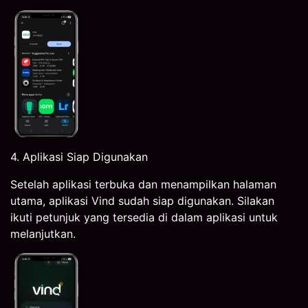
4. Aplikasi Siap Digunakan
Setelah aplikasi terbuka dan menampilkan halaman
utama, aplikasi Vind sudah siap digunakan. Silakan
ikuti petunjuk yang tersedia di dalam aplikasi untuk
melanjutkan.