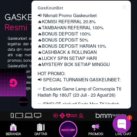
GasKeunBet
📢 Nikmati Promo Gaskeunbet
GASKEUNBET
Betting Online
🔥KOMISI REFERRAL 20.8%
Resmi Terpercaya
🔥TAMBAHAN REFERRAL 100%
🔥BONUS DEPOSIT 100%
🔥BONUS DEPOSIT 50%
Gaskeunbet adalah
situs betting online resmi terpercaya
yang memiliki
legalitas dan lisensi dari BMM Testlabs sehingga menjamin kerahasiaan
🔥BONUS DEPOSIT HARIAN 10%
data diri member. Dilengkapi dengan pusat bantuan 24 jam oleh tenaga
🔥CASHBACK & ROLLINGAN
ahli siap membantu member kapan saja. Jangan lewatkan berbagai
🔥LUCKY SPIN SETIAP HARI
promosi, bonus dan event berhadiah untuk menguntungkan member yang
🔥MYSTERY BOX SETIAP MINGGU
GaskeunBet bagikan setiap harinya. Nikmati seluruh fasilitas ini hanya
dengan 1 user ID. Proses pendaftaran yang mudah dan cepat juga menjadi
HOT PROMO:
keunggulan kami. Kepuasan dan Kenyamanan member menjadi prioritas
📢 SPECIAL TURNAMEN GASKEUNBET:
utama GaskeunBet. Tunggu apa lagi, Gabung bersama GaskeunBet
☞ Exclusive Game Lamp of Cornucopia Ttl
sekarang juga, raih keuntungan berlimpah disini.
Hadiah Rp 180JT (23 Juli - 23 Agust'26)
☞ IDNSLOT ekslusif Soda Man Ttl Hadiah
Rp 180JT ( 09 Juli - 09 Agust'26)
1
☞ Turnamen Spesial Agustus 2026 ttl
hadiah 222JT (1 agustus - 8 Agustus'26)
Copyright © - GASKUENBET. Seluruh hak cipta dilindungi
📌LINK ALTERNATIF RESMI :
BERANDA
DAFTAR
PROMOSI
LIVE CHAT