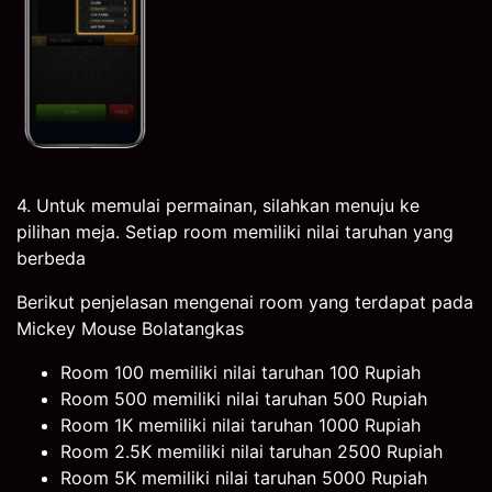
4. Untuk memulai permainan, silahkan menuju ke
pilihan meja. Setiap room memiliki nilai taruhan yang
berbeda
Berikut penjelasan mengenai room yang terdapat pada
Mickey Mouse Bolatangkas
Room 100 memiliki nilai taruhan 100 Rupiah
Room 500 memiliki nilai taruhan 500 Rupiah
Room 1K memiliki nilai taruhan 1000 Rupiah
Room 2.5K memiliki nilai taruhan 2500 Rupiah
Room 5K memiliki nilai taruhan 5000 Rupiah