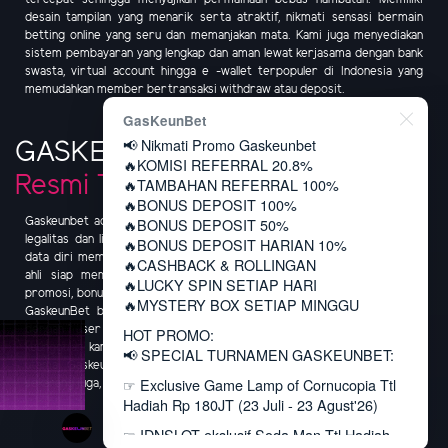
desain tampilan yang menarik serta atraktif, nikmati sensasi bermain
betting online yang seru dan memanjakan mata. Kami juga menyediakan
sistem pembayaran yang lengkap dan aman lewat kerjasama dengan bank
swasta, virtual account hingga e -wallet terpopuler di Indonesia yang
memudahkan member bertransaksi withdraw atau deposit.
GasKeunBet
📢 Nikmati Promo Gaskeunbet
GASKEUNBET
Betting Online
🔥KOMISI REFERRAL 20.8%
Resmi Terpercaya
🔥TAMBAHAN REFERRAL 100%
🔥BONUS DEPOSIT 100%
🔥BONUS DEPOSIT 50%
Gaskeunbet adalah
situs betting online resmi terpercaya
yang memiliki
legalitas dan lisensi dari BMM Testlabs sehingga menjamin kerahasiaan
🔥BONUS DEPOSIT HARIAN 10%
data diri member. Dilengkapi dengan pusat bantuan 24 jam oleh tenaga
🔥CASHBACK & ROLLINGAN
ahli siap membantu member kapan saja. Jangan lewatkan berbagai
🔥LUCKY SPIN SETIAP HARI
promosi, bonus dan event berhadiah untuk menguntungkan member yang
🔥MYSTERY BOX SETIAP MINGGU
GaskeunBet bagikan setiap harinya. Nikmati seluruh fasilitas ini hanya
dengan 1 user ID. Proses pendaftaran yang mudah dan cepat juga menjadi
HOT PROMO:
keunggulan kami. Kepuasan dan Kenyamanan member menjadi prioritas
📢 SPECIAL TURNAMEN GASKEUNBET:
utama GaskeunBet. Tunggu apa lagi, Gabung bersama GaskeunBet
☞ Exclusive Game Lamp of Cornucopia Ttl
sekarang juga, raih keuntungan berlimpah disini.
Hadiah Rp 180JT (23 Juli - 23 Agust'26)
☞ IDNSLOT ekslusif Soda Man Ttl Hadiah